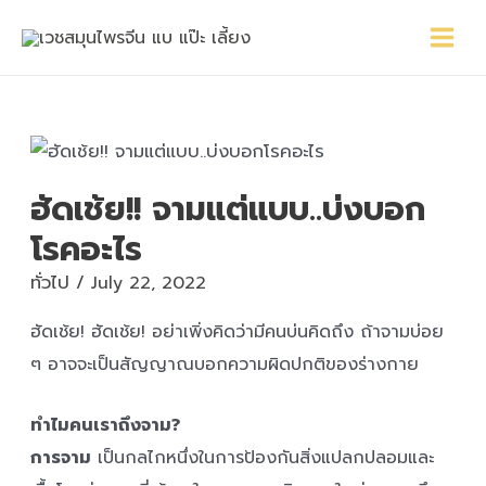
Skip
Main
Post
to
Menu
navigation
content
ฮัดเช้ย!! จามแต่แบบ..บ่งบอก
โรคอะไร
ทั่วไป
/
July 22, 2022
ฮัดเช้ย! ฮัดเช้ย! อย่าเพิ่งคิดว่ามีคนบ่นคิดถึง ถ้าจามบ่อย
ๆ อาจจะเป็นสัญญาณบอกความผิดปกติของร่างกาย
ทำไมคนเราถึงจาม?
การจาม
เป็นกลไกหนึ่งในการป้องกันสิ่งแปลกปลอมและ