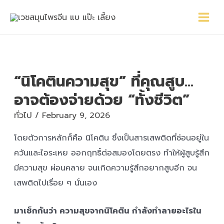
Skip
Main
Post
to
Menu
navigation
content
“นิโคตินความสุข” ที่คุณสูบ…
อาจต้องจ่ายด้วย “ทั้งชีวิต”
ทั่วไป
/
February 9, 2026
โดยตัวการหลักก็คือ นิโคติน ซึ่งเป็นสารเสพติดที่ซ่อนอยู่ใน
ควันและไอระเหย ออกฤทธิ์ต่อสมองโดยตรง ทำให้ผู้สูบรู้สึก
มีความสุข ผ่อนคลาย จนเกิดความรู้สึกอยากสูบอีก จน
เสพติดไปเรื่อย ๆ นั่นเอง
มาเช็กกันว่า ความสุขจากนิโคติน กำลังทำลายอะไรใน