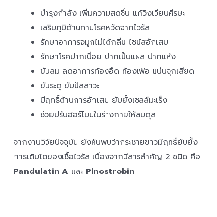
บำรุงกำลัง เพิ่มความสดชื่น แก้วิงเวียนศีรษะ
เสริมภูมิต้านทานโรคหวัดจากไวรัส
รักษาอาการจมูกไม่ได้กลิ่น ไซนัสอักเสบ
รักษาโรคปากเปื่อย ปากเป็นแผล ปากแห้ง
ขับลม ลดอาการท้องอืด ท้องเฟ้อ แน่นจุกเสียด
ขับระดู ขับปัสสาวะ
มีฤทธิ์ต้านการอักเสบ ยับยั้งเซลล์มะเร็ง
ช่วยปรับฮอร์โมนในร่างกายให้สมดุล
จากงานวิจัยปัจจุบัน ยังค้นพบว่ากระชายขาวมีฤทธิ์ยับยั้ง
การเติบโตของเชื้อไวรัส เนื่องจากมีสารสำคัญ 2 ชนิด คือ
Pandulatin A
และ
Pinostrobin