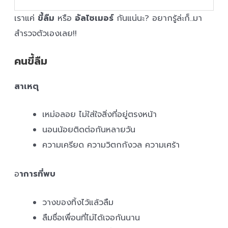
เราแค่
ขี้ลืม
หรือ
อัลไซเมอร์
กันแน่นะ? อยากรู้ล่ะก็..มา
สำรวจตัวเองเลย!!
คนขี้ลืม
สาเหตุ
เหม่อลอย ไม่ใส่ใจสิ่งที่อยู่ตรงหน้า
นอนน้อยติดต่อกันหลายวัน
ความเครียด ความวิตกกังวล ความเศร้า
อ
าการที่พบ
วางของทิ้งไว้แล้วลืม
ลืมชื่อเพื่อนที่ไม่ได้เจอกันนาน