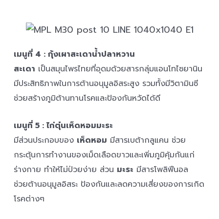
เมนูที่ 4 : กุ้งเผาสะเดาน้ำปลาหวาน
สะเดา
เป็นสมุนไพรไทยที่อุดมด้วยสารกลุ่มแอนโทไซยานิน
มีประสิทธิภาพในการต้านอนุมูลอิสระสูง รวมทั้งมีวิตามินซี
ช่วยสร้างภูมิต้านทานโรคและป้องกันหวัดได้ดี
เมนูที่ 5 : ไก่ตุ๋นเห็ดหอมมะระ
มีส่วนประกอบของ
เห็ดหอม
มีสารเบต้ากลูแคน ช่วย
กระตุ้นการทำงานของเม็ดเลือดขาวและเพิ่มภูมิคุ้มกันแก่
ร่างกาย ทำให้ไม่ป่วยง่าย ส่วน
มะระ
มีสารโพลิฟีนอล
ช่วยต้านอนุมูลอิสระ ป้องกันและลดความเสี่ยงของการเกิด
โรคต่างๆ