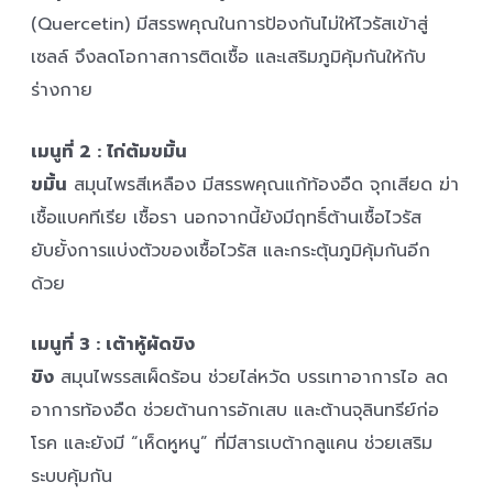
(Quercetin) มีสรรพคุณในการป้องกันไม่ให้ไวรัสเข้าสู่
เซลล์ จึงลดโอกาสการติดเชื้อ และเสริมภูมิคุ้มกันให้กับ
ร่างกาย
เมนูที่ 2 : ไก่ต้มขมิ้น
ขมิ้น
สมุนไพรสีเหลือง มีสรรพคุณแก้ท้องอืด จุกเสียด ฆ่า
เชื้อแบคทีเรีย เชื้อรา นอกจากนี้ยังมีฤทธิ์ต้านเชื้อไวรัส
ยับยั้งการแบ่งตัวของเชื้อไวรัส และกระตุ้นภูมิคุ้มกันอีก
ด้วย
เมนูที่ 3 : เต้าหู้ผัดขิง
ขิง
สมุนไพรรสเผ็ดร้อน ช่วยไล่หวัด บรรเทาอาการไอ ลด
อาการท้องอืด ช่วยต้านการอักเสบ และต้านจุลินทรีย์ก่อ
โรค และยังมี “เห็ดหูหนู” ที่มีสารเบต้ากลูแคน ช่วยเสริม
ระบบคุ้มกัน