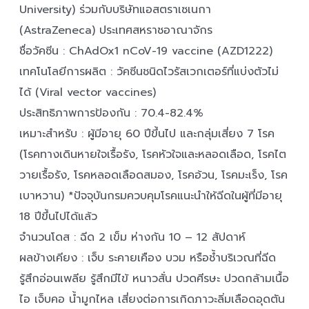
University) ร่วมกับบริษัทแอสตราเซเนกา
(AstraZeneca) ประเทศสหราชอาณาจักร
ชื่อวัคซีน : ChAdOx1 nCoV-19 vaccine (AZD1222)
เทคโนโลยีการผลิต : วัคซีนชนิดไวรัสเวกเตอร์ที่แบ่งตัวไม่
ได้ (Viral vector vaccines)
ประสิทธิภาพการป้องกัน : 70.4-82.4%
เหมาะสำหรับ : ผู้มีอายุ 60 ปีขึ้นไป และกลุ่มเสี่ยง 7 โรค
(โรคทางเดินหายใจเรื้อรัง, โรคหัวใจและหลอดเลือด, โรคไต
วายเรื้อรัง, โรคหลอดเลือดสมอง, โรคอ้วน, โรคมะเร็ง, โรค
เบาหวาน) *ปัจจุบันกรมควบคุมโรคแนะนำให้ฉีดในผู้ที่มีอายุ
18 ปีขึ้นไปได้แล้ว
จำนวนโดส : ฉีด 2 เข็ม ห่างกัน 10 – 12 สัปดาห์
ผลข้างเคียง : เจ็บ ระคายเคือง บวม หรือช้ำบริเวณที่ฉีด
รู้สึกอ่อนเพลีย รู้สึกมีไข้ หนาวสั่น ปวดศีรษะ ปวดกล้ามเนื้อ
ไอ เจ็บคอ น้ำมูกไหล เสี่ยงต่อการเกิดภาวะลิ่มเลือดอุดตัน