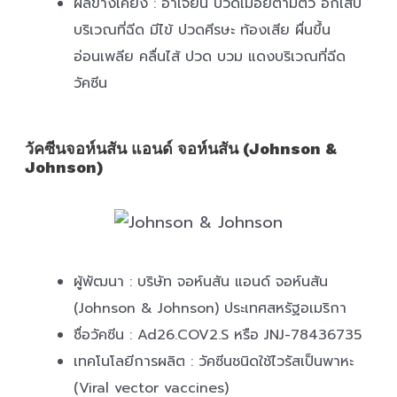
ผลข้างเคียง : อาเจียน ปวดเมื่อยตามตัว อักเสบ
บริเวณที่ฉีด มีไข้ ปวดศีรษะ ท้องเสีย ผื่นขึ้น
อ่อนเพลีย คลื่นไส้ ปวด บวม แดงบริเวณที่ฉีด
วัคซีน
วัคซีนจอห์นสัน แอนด์ จอห์นสัน (Johnson &
Johnson)
ผู้พัฒนา : บริษัท จอห์นสัน แอนด์ จอห์นสัน
(Johnson & Johnson) ประเทศสหรัฐอเมริกา
ชื่อวัคซีน : Ad26.COV2.S หรือ JNJ-78436735
เทคโนโลยีการผลิต : วัคซีนชนิดใช้ไวรัสเป็นพาหะ
(Viral vector vaccines)