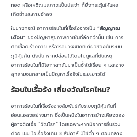
ทอด หรือเผชิญมลภาวะเป็นประจำ ก็ยิ่งกระตุ้นให้แผล
เกิดซ้ำและหายช้าลง
ในบางกรณี อาการร้อนในที่เรื้อรังอาจเป็น
“สัญญาณ
เตือน”
ของปัญหาสุขภาพภายในที่ลึกกว่านั้น เช่น การ
ติดเชื้อในร่างกาย หรือโรคบางชนิดที่เกี่ยวข้องกับระบบ
ภูมิคุ้มกัน ดังนั้น หากปล่อยไว้โดยไม่ดูแลที่ต้นเหตุ
อาการร้อนในก็มีโอกาสกลับมาเป็นซ้ำได้เรื่อย ๆ และอาจ
ลุกลามจนกลายเป็นปัญหาเรื้อรังในระยะยาวได้
ร้อนในเรื้อรัง เสี่ยงวัณโรคไหม?
อาการร้อนในที่เรื้อรังอาจสัมพันธ์กับระบบภูมิคุ้มกันที่
อ่อนแอลงอย่างมาก ซึ่งเป็นหนึ่งในอาการข้างเคียงของ
ผู้อาจติดเชื้อ “วัณโรค” โดยเฉพาะหากมีอาการอื่นร่วม
ด้วย เช่น ไอเรื้อรังเกิน 3 สัปดาห์ มีไข้ต่ำ ๆ ตอนกลาง