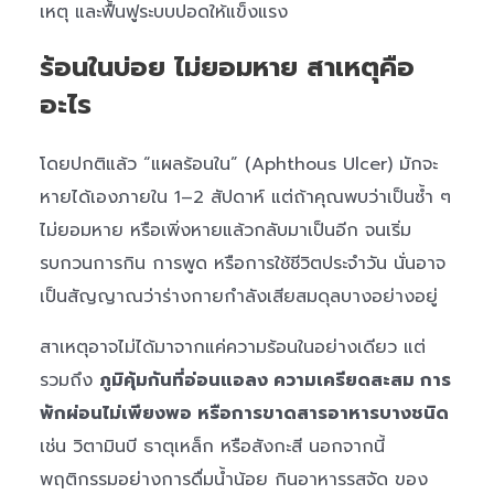
เหตุ และฟื้นฟูระบบปอดให้แข็งแรง
ร้อนในบ่อย ไม่ยอมหาย สาเหตุคือ
อะไร
โดยปกติแล้ว “แผลร้อนใน” (Aphthous Ulcer) มักจะ
หายได้เองภายใน 1–2 สัปดาห์ แต่ถ้าคุณพบว่าเป็นซ้ำ ๆ
ไม่ยอมหาย หรือเพิ่งหายแล้วกลับมาเป็นอีก จนเริ่ม
รบกวนการกิน การพูด หรือการใช้ชีวิตประจำวัน นั่นอาจ
เป็นสัญญาณว่าร่างกายกำลังเสียสมดุลบางอย่างอยู่
สาเหตุอาจไม่ได้มาจากแค่ความร้อนในอย่างเดียว แต่
รวมถึง
ภูมิคุ้มกันที่อ่อนแอลง ความเครียดสะสม การ
พักผ่อนไม่เพียงพอ หรือการขาดสารอาหารบางชนิด
เช่น วิตามินบี ธาตุเหล็ก หรือสังกะสี นอกจากนี้
พฤติกรรมอย่างการดื่มน้ำน้อย กินอาหารรสจัด ของ