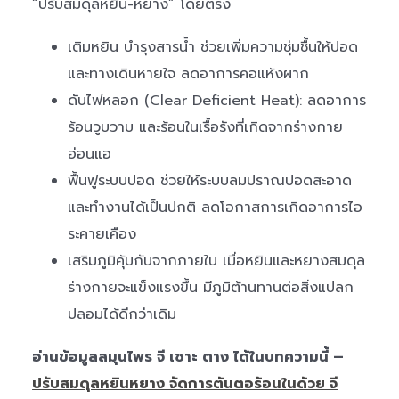
“ปรับสมดุลหยิน-หยาง” โดยตรง
เติมหยิน บำรุงสารน้ำ ช่วยเพิ่มความชุ่มชื้นให้ปอด
และทางเดินหายใจ ลดอาการคอแห้งผาก
ดับไฟหลอก (Clear Deficient Heat): ลดอาการ
ร้อนวูบวาบ และร้อนในเรื้อรังที่เกิดจากร่างกาย
อ่อนแอ
ฟื้นฟูระบบปอด ช่วยให้ระบบลมปราณปอดสะอาด
และทำงานได้เป็นปกติ ลดโอกาสการเกิดอาการไอ
ระคายเคือง
เสริมภูมิคุ้มกันจากภายใน เมื่อหยินและหยางสมดุล
ร่างกายจะแข็งแรงขึ้น มีภูมิต้านทานต่อสิ่งแปลก
ปลอมได้ดีกว่าเดิม
อ่านข้อมูลสมุนไพร จี เซาะ ตาง ได้ในบทความนี้ –
ปรับสมดุลหยินหยาง จัดการต้นตอร้อนในด้วย จี