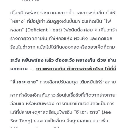
เมื่อหยินพร่อง: ร่างกายจะขาดน้ำ และสารหล่อลื่น ทำให้
“หยาง” ที่มีอยู่เท่าเดิมดูสูงเด่นขึ้นมา จนเกิดเป็น “ไฟ
หลอก” (Deficient Heat) ไฟชนิดนี้จะค่อย ๆ เคี่ยวกรำ
ร่างกายจากภายใน ทำให้คอแห้ง ผิวแห้ง และเกิดแผล
ร้อนในซ้ำซาก แม้จะไม่ได้กินของทอดหรือของเผ็ดก็ตาม
ระวัง หยินพร่อง แล้ว ต้องระวัง หยางเกิน ด้วย อ่าน
บทความ
–
ภาวะหยางเกิน ตัวการสารพัดโรค ได้ที่นี่
“จี เซาะ ตาง”
ทางเลือกปรับสมดุล เติมหยินให้ร่างกาย
หากกำลังเผชิญกับภาวะร้อนในเรื้อรังที่เกิดจากร่างกาย
อ่อนแอ หรือหยินพร่อง การกินยาแก้ปวดมักจะเป็นการ
แก้ที่ปลายเหตุศาสตร์สมุนไพรจีน “จี เซาะ ตาง” (Jee
Sor Tang) ของแบแป๊ะเลี้ยง จึงถูกออกแบบมาเพื่อ