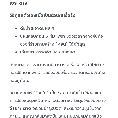
เซาะ ตาง
วิธีดูแลตัวเองเมื่อเป็นร้อนในเรื้อรัง
ดื่มน้ำสะอาดบ่อย ๆ
นอนหลับก่อน 5 ทุ่ม เพราะช่วงเวลากลางคืนคือ
ช่วงที่ร่างกายสร้าง “หยิน” ได้ดีที่สุด
เลี่ยงอาหารรสจัด และของทอด
สังเกตอาการร่วม: หากมีอาการไอเรื้อรัง หรือมีไข้ต่ำ ๆ
ควรปรึกษาแพทย์แผนปัจจุบันเพื่อตรวจคัดกรองวัณโรค
ควบคู่กันไป
อย่าปล่อยให้ “ร้อนใน” เป็นเรื่องกวนใจที่ทำให้อ่อนแอ
การปรับสมดุลหยิน-หยางด้วยศาสตร์สมุนไพรจีนอย่าง
จี เซาะ ตาง
จะช่วยบำรุงปอดและเติมความชุ่มชื้นจาก
ภายใน ให้คุณกลับมาสดชื่นและมีระบบภูมิคุ้มกันที่แข็ง