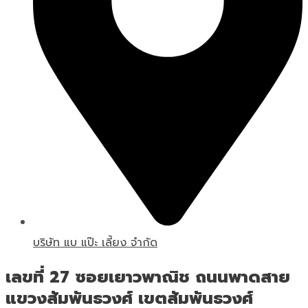
บริษัท แบ แป๊ะ เลี้ยง จำกัด
เลขที่ 27 ซอยเยาวพาณิช ถนนพาดสาย
แขวงสัมพันธวงศ์ เขตสัมพันธวงศ์