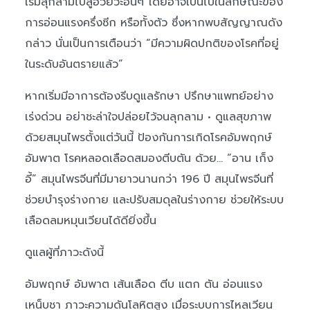
เริ่มลุกลามไปสู่อวัยวะอื่นๆ โดยอาจเป็นไปในลักษณะของ
การอ่อนแรงครึ่งซีก หรือทั้งตัว ซึ่งหากพบสัญญาณดัง
กล่าว นั่นเป็นการเตือนว่า “มีความผิดปกติของโรคที่อยู่
ในระดับอันตรายแล้ว”
หากเริ่มมีอาการต้องรีบดูแลรักษา ปรึกษาแพทย์อย่าง
เร่งด่วน อย่าชะล่าใจปล่อยไว้จนลุกลาม • ดูแลสุขภาพ
ด้วยสมุนไพรตั้งแต่วันนี้ ป้องกันการเกิดโรคอัมพฤกษ์
อัมพาต โรคหลอดเลือดสมองตีบตัน ด้วย… “อาน เก็ง
อี้” สมุนไพรจีนที่มีมายาวนานกว่า 196 ปี สมุนไพรจีนที่
ช่วยบำรุงร่างกาย และปรับสมดุลในร่างกาย ช่วยให้ระบบ
เลือดลมหมุนเวียนได้ดียิ่งขึ้น
ดูแลผู้ที่ภาวะดังนี้
อัมพฤกษ์ อัมพาต เส้นเลือด ตีบ แตก ตัน อ่อนแรง
เหน็บชา ภาวะความดันโลหิตสูง เมื่อระบบการไหลเวียน