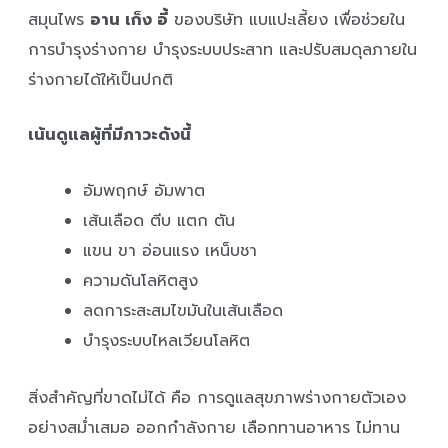
สมุนไพร
อาน เก็ง อี้
ของบริษัท แบแปะเลี้ยง เพื่อช่วยใน
การบำรุงร่างกาย บำรุงระบบประสาท และปรับสมดุลภายใน
ร่างกายได้ให้เป็นปกติ
เน้นดูแลผู้ที่มีภาวะดังนี้
อัมพฤกษ์ อัมพาต
เส้นเลือด ตีบ แตก ตัน
แขน ขา อ่อนแรง เหน็บชา
ความดันโลหิตสูง
ลดการะสะสมไขมันในเส้นเลือด
บำรุงระบบไหลเวียนโลหิต
สิ่งสำคัญที่ขาดไม่ได้ คือ การดูแลสุขภาพร่างกายตัวเอง
อย่างสม่ำเสมอ ออกกำลังกาย เลือกทานอาหาร ไม่ทาน