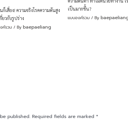
ความดันต่ำ ทำไมคนวัยทำงาน เริ
เป็นมากขึ้น?
วนก็เสี่ยง! ความจริงโรคความดันสูง
baepaelian
แบบองค์รวม
/ By
เกี่ยวกับรูปร่าง
baepaeliang
งค์รวม
/ By
 be published.
Required fields are marked
*