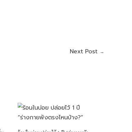
Next Post
→