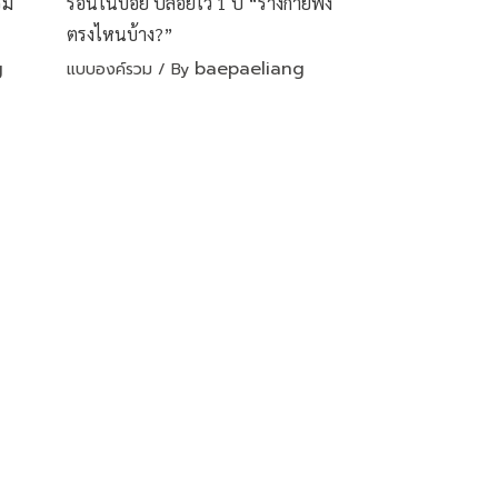
่ม
ร้อนในบ่อย ปล่อยไว้ 1 ปี “ร่างกายพัง
ตรงไหนบ้าง?”
g
baepaeliang
แบบองค์รวม
/ By