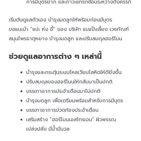
การมีบุตรยาก และภาวะแทรกซ้อนระหว่างตั้งครรภ์
เริ่มต้นดูแลตัวเอง บำรุงมดลูกให้พร้อมก่อนมีบุตร
ขอแนะนำ “แปะ ห่ง อี้” ของ บริษัท แบแป๊ะเลี้ยง เวชภัณฑ์
สมุนไพรธาตุหยาง บำรุงมดลูก และปรับสมดุลฮอร์โมน
ช่วยดูแลอาการต่าง ๆ เหล่านี้
บำรุงและกระตุ้นระบบไหลเวียนโลหิตให้ดียิ่งขึ้น
ปรับสมดุลของฮอร์โมนให้กลับมาเป็นปกติ
บรรเทาอาการประจำเดือนมาไม่ปกติ
บำรุงมดลูก เพื่อเตรียมพร้อมสำหรับการมีบุตร
บรรเทาอาการปวดท้องประจำเดือน
เสริมสร้าง “ฮอร์โมนเอสโทรเจน” ผิวพรรณ
เปล่งปลั่ง มีน้ำมีนวล