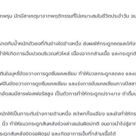
ระดูกพรุน มักมีสาเหตุมาจากพฤติกรรมที่ไม่เหมาะสมในชีวิตประจำวัน จน
ารกดทับน้ำหนักตัวลงที่ก้นข้างใดข้างหนึ่ง ส่งผลให้กระดูกคดและโค้
ำให้เกิดการเจ็บปวดบริเวณหัวไหล่ เนื่องจากกล้ามเนื้อ และกระดู
โคตินในบุหรี่ขัดขวางการดูดซึมแคลเซียม ทำให้มวลกระดูกลดลง และ
เฟอีนขัดขวางการดูดซึมแคลเซียม และเร่งการขับแคลเซียมทางปัสส
น้ำอัดลมมีสารฟอสฟอรัสสูง เป็นตัวการทำให้กระดูกเปราะบาง ถ้าดื่
ำหนักให้เป็นภาระกับร่างกายด้านหนึ่ง สะโพกก็จะเอียง และยังทำให้กร
น 1 นิ้ว ทำให้แนวกระดูกสันหลังช่วงล่างแอ่นผิดปกติ จนอาจนำไปสู่
ดูกสันหลังบิดงอผิดรูป และเกิดอาการเจ็บที่กล้ามเนื้อได้