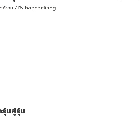
baepaeliang
งค์รวม
/ By
่นสู่รุ่น