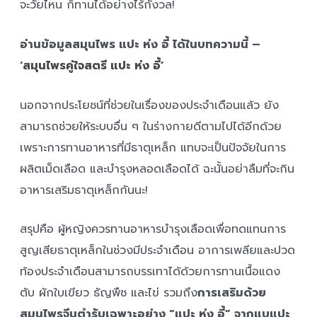
จะวัยไหน ก็ทานได้อย่างไร้กังวล!
อ่านข้อมูลสมุนไพร แปะ ห่ง อี้ ได้ในบทความนี้ –
‘
สมุนไพรคู่ใจสตรี แปะ ห่ง อี้
’
นอกจากประโยชน์ที่ช่วยในเรื่องของประจำเดือนแล้ว ยัง
สามารถช่วยให้ระบบอื่น ๆ ในร่างกายดีตามไปได้อีกด้วย
เพราะการทานอาหารที่มีธาตุเหล็ก แทบจะเป็นปัจจัยในการ
ผลิตเม็ดเลือด และบำรุงหลอดเลือดได้ ฉะนั้นอย่าลืมที่จะกิน
อาหารเสริมธาตุเหล็กกันนะ!
สรุปคือ ผู้หญิงควรทานอาหารบำรุงเลือดเพื่อทดแทนการ
สูญเสียธาตุเหล็กในช่วงมีประจำเดือน อาการเพลียและปวด
ท้องประจำเดือนสามารถบรรเทาได้ด้วยการทานเนื้อแดง
ตับ ผักใบเขียว ธัญพืช และไข่ รวมถึง
การเสริมด้วย
สมุนไพรจีนตำรับเฉพาะอย่าง “แปะ ห่ง อี้” จากแบแปะ