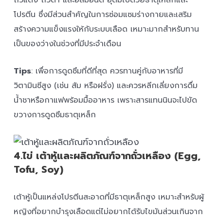
ถั่วแดง ถั่วดำ และอัลมอนด์ อุดมไปด้วยธาตุเหล็กและ
โปรตีน ซึ่งมีส่วนสำคัญในการซ่อมแซมร่างกายและเสริม
สร้างความแข็งแรงให้กับระบบเลือด เหมาะมากสำหรับทาน
เป็นของว่างในช่วงที่มีประจำเดือน
Tips
: เพื่อการดูดซึมที่ดีที่สุด ควรทานคู่กับอาหารที่มี
วิตามินซีสูง (เช่น ส้ม หรือฝรั่ง) และควรหลีกเลี่ยงการดื่ม
น้ำชาหรือกาแฟพร้อมมื้ออาหาร เพราะสารแทนนินจะไปขัด
ขวางการดูดซึมธาตุเหล็ก
4.ไข่ เต้าหู้และผลิตภัณฑ์จากถั่วเหลือง (Egg,
Tofu, Soy)
เต้าหู้เป็นแหล่งโปรตีนสะอาดที่มีธาตุเหล็กสูง เหมาะสำหรับผู้
หญิงที่อยากบำรุงเลือดแต่ไม่อยากได้รับไขมันส่วนเกินจาก