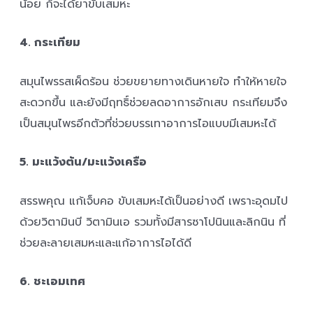
น้อย ก็จะได้ยาขับเสมหะ
4. กระเทียม
สมุนไพรรสเผ็ดร้อน ช่วยขยายทางเดินหายใจ ทำให้หายใจ
สะดวกขึ้น และยังมีฤทธิ์ช่วยลดอาการอักเสบ กระเทียมจึง
เป็นสมุนไพรอีกตัวที่ช่วยบรรเทาอาการไอแบบมีเสมหะได้
5. มะแว้งต้น/มะแว้งเครือ
สรรพคุณ แก้เจ็บคอ ขับเสมหะได้เป็นอย่างดี เพราะอุดมไป
ด้วยวิตามินบี วิตามินเอ รวมทั้งมีสารซาโปนินและลิกนิน ที่
ช่วยละลายเสมหะและแก้อาการไอได้ดี
6. ชะเอมเทศ