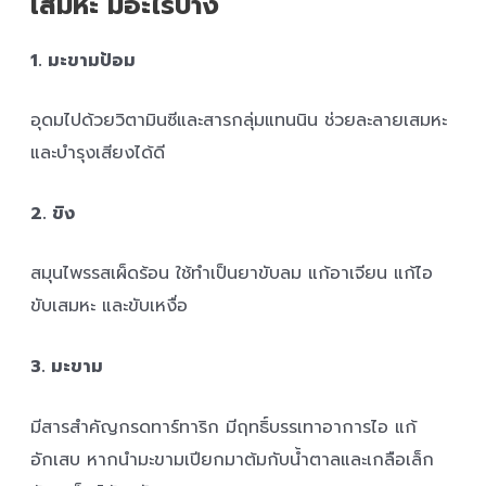
เสมหะ มีอะไรบ้าง
1. มะขามป้อม
อุดมไปด้วยวิตามินซีและสารกลุ่มแทนนิน ช่วยละลายเสมหะ
และบำรุงเสียงได้ดี
2. ขิง
สมุนไพรรสเผ็ดร้อน ใช้ทำเป็นยาขับลม แก้อาเจียน แก้ไอ
ขับเสมหะ และขับเหงื่อ
3. มะขาม
มีสารสำคัญกรดทาร์ทาริก มีฤทธิ์บรรเทาอาการไอ แก้
อักเสบ หากนำมะขามเปียกมาต้มกับน้ำตาลและเกลือเล็ก