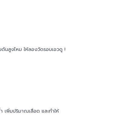
วามดันสูงไหม ให้ลองวัดรอบเอวดู !
ำ เพิ่มปริมาณเลือด และทำให้