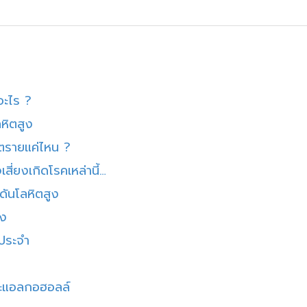
อะไร ?
หิตสูง
นตรายแค่ไหน ?
สี่ยงเกิดโรคเหล่านี้…
มดันโลหิตสูง
ูง
ประจำ
ละแอลกอฮอลล์