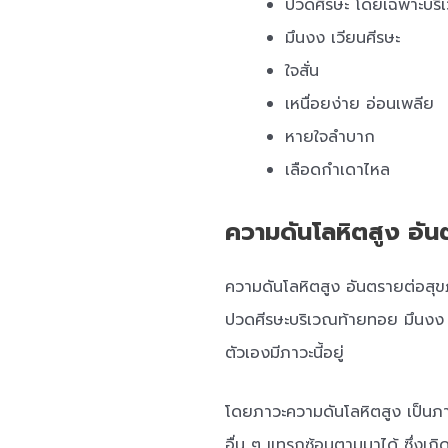
ปวดศีรษะ โดยเฉพาะบร
มึนงง เวียนศีรษะ
ใจสั่น
เหนื่อยง่าย อ่อนเพลีย
หายใจลำบาก
เลือดกำเดาไหล
ความดันโลหิตสูง อัน
ความดันโลหิตสูง อันตรายต่อสุขภ
ปวดศีรษะบริเวณท้ายทอย มึนงง ใจส
ตัวเองมีภาวะนี้อยู่
โดยภาวะความดันโลหิตสูง เป็นภาว
อื่น ๆ แทรกซ้อนตามมาได้ ซึ่งเกิ