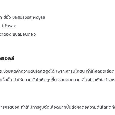
ลา ซีอิ๊ว ซอสปรุงรส ผงชูรส
ฮม ไส้กรอก
กวาดอง แซลมอนดอง
อฮอลล์
จะช่วยลดค่าความดันโลหิตสูงได้ เพราะสารนิโคติน ทำให้หลอดเลือด
ือดเร็วขึ้น ทำให้ความดันโลหิตสูงขึ้น ช่วยลดความเสี่ยงโรคหัวใจ 
รคริติซอล ทำให้มีการสูบฉีดเลือดมากขึ้นส่งผลต่อความดันโลหิตที่สู