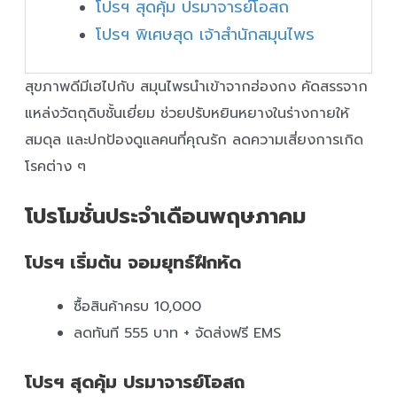
โปรฯ สุดคุ้ม ปรมาจารย์โอสถ
โปรฯ พิเศษสุด เจ้าสำนักสมุนไพร
สุขภาพดีมีเฮไปกับ สมุนไพรนำเข้าจากฮ่องกง คัดสรรจาก
แหล่งวัตถุดิบชั้นเยี่ยม ช่วยปรับหยินหยางในร่างกายให้
สมดุล และปกป้องดูแลคนที่คุณรัก ลดความเสี่ยงการเกิด
โรคต่าง ๆ
โปรโมชั่นประจำเดือนพฤษภาคม
โปรฯ เริ่มต้น จอมยุทธ์ฝึกหัด
ซื้อสินค้าครบ 10,000
ลดทันที 555 บาท + จัดส่งฟรี EMS
โปรฯ สุดคุ้ม ปรมาจารย์โอสถ