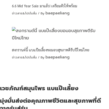
6.6 Mid Year Sale มาแล้ว! เตรียมตัวให้พร้อม
baepaeliang
ข่าวสาร&โปรโมชั่น
/ By
สงกรานต์นี้ แบแป๊ะเลี้ยงขอมอบสุขภาพดีรับปีใหม่ไทย
baepaeliang
ข่าวสาร&โปรโมชั่น
/ By
เวชภัณฑ์สมุนไพร แบแป๊ะเลี้ยง
มุ่งมั่นส่งต่อคุณภาพชีวิตและสุขภาพที่ดี
จากรุ่นสู่รุ่น