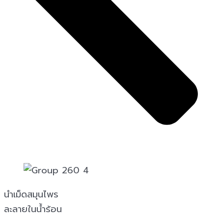
นำเม็ดสมุนไพร
ละลายในน้ำร้อน