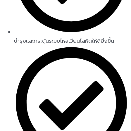
บำรุงและกระตุ้นระบบไหลเวียนโลหิตให้ดียิ่งขึ้น