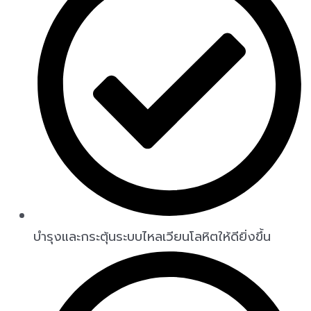
บำรุงและกระตุ้นระบบไหลเวียนโลหิตให้ดียิ่งขึ้น