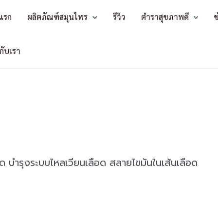
แรก
ผลิตภัณฑ์สมุนไพร
รีวิว
ตำราสุขภาพดี
ข
วกับเรา
ืด บำรุงระบบไหลเวียนเลือด สลายไขมันในเส้นเลือด