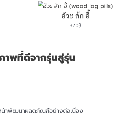
อัวะ ล้ก อี้
370
฿
พที่ดีจากรุ่นสู่รุ่น
นหน้าพัฒนาผลิตภัณฑ์อย่างต่อเนื่อง