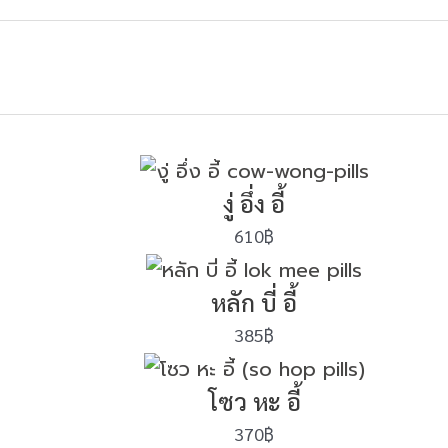
งู่ อึ่ง อี้
610
฿
หลัก บี่ อี้
385
฿
โซว หะ อี้
370
฿