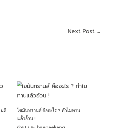
Next Post
→
หนดี
ไขมันทรานส์ คืออะไร ? ทำไมทาน
แล้วอ้วน !
baepaeliang
ทั่วไป
/ By