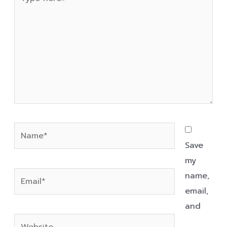
here..
Name*
Save
my
Email*
name,
email,
and
Website